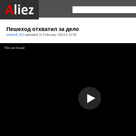
Пешеход отхватил за дело
sektor8_KS
uploaded
11 February 2013 в 11:55
File not found