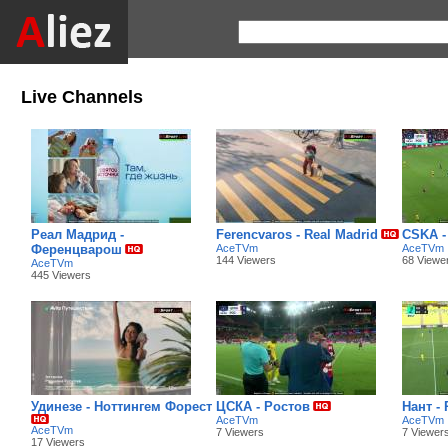
Live Channels
Реал Мадрид -
Ferencvaros - Real Madrid
CSKA -
Ференцварош
AceTVm
AceTVm
144 Viewers
68 Viewe
AceTVm
445 Viewers
Удинезе - Ноттингем Форест
ЦСКА - Ростов
Нант -
AceTVm
AceTVm
AceTVm
7 Viewers
7 Viewer
17 Viewers