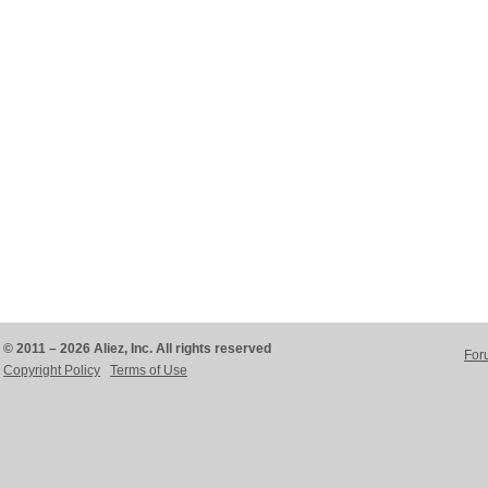
© 2011 – 2026 Aliez, Inc. All rights reserved
For
Copyright Policy
Terms of Use