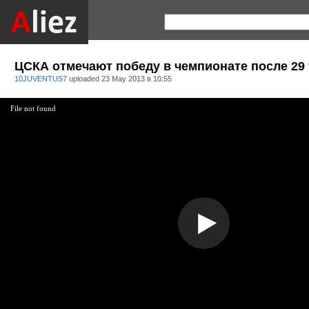
ЦСКА отмечают победу в чемпионате после 29 
10JUVENTUS7
uploaded
23 May 2013 в 10:55
File not found