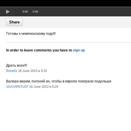
0:00
0:00
Share
Готовы к чемпионскому году!!!
In order to leave comments you have to
sign up
Драть всех!!!
Rene81
18 June 2013 в 9:32
Валера верим, погоняй их, чтобы в европе поиграли подольше
10JUVENTUS7
16 June 2013 в 8:20